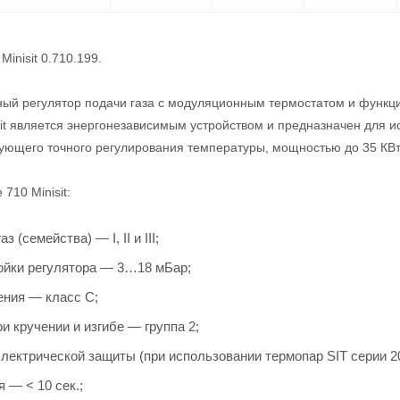
Minisit 0.710.199.
ый регулятор подачи газа с модуляционным термостатом и функц
sit является энергонезависимым устройством и предназначен для 
ующего точного регулирования температуры, мощностью до 35 КВт
710 Minisit:
 (семейства) — I, II и III;
ойки регулятора — 3…18 мБар;
ения — класс С;
и кручении и изгибе — группа 2;
лектрической защиты (при использовании термопар SIT серии 20
 — < 10 сек.;