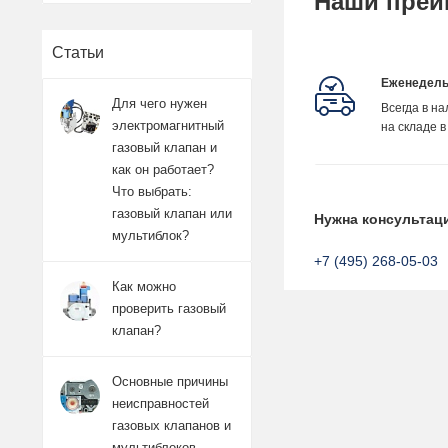
Наши преи
Статьи
Еженедель
Для чего нужен
Всегда в н
электромагнитный
на складе в
газовый клапан и
как он работает?
Что выбрать:
газовый клапан или
Нужна консультац
мультиблок?
+7 (495) 268-05-03
Как можно
проверить газовый
клапан?
Основные причины
неисправностей
газовых клапанов и
мультиблоков