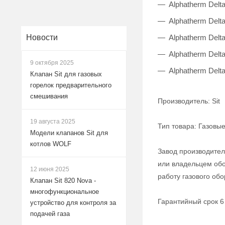
Alphatherm Delta
Alphatherm Delt
Alphatherm Delt
Новости
Alphatherm Delt
9 октября 2025
Alphatherm Delt
Клапан Sit для газовых
горелок предварительного
смешивания
Производитель: Sit
19 августа 2025
Тип товара: Газовы
Модели клапанов Sit для
котлов WOLF
Завод производитель
или владельцем обо
12 июня 2025
работу газового об
Клапан Sit 820 Nova -
многофункциональное
Гарантийный срок 6
устройство для контроля за
подачей газа