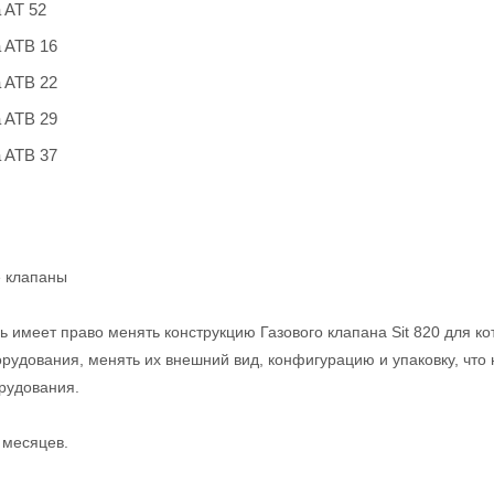
 AT 52
a ATB 16
a ATB 22
a ATB 29
a ATB 37
е клапаны
 имеет право менять конструкцию Газового клапана Sit 820 для ко
рудования, менять их внешний вид, конфигурацию и упаковку, что
орудования.
 месяцев.