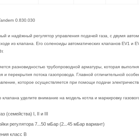
 Tandem 0.830.030
й и надёжный регулятор управления подачей газа, с двумя авто
ходе из клапана. Его соленоиды автоматических клапанов EV1 и EV
т.
яется разновидностью трубопроводной арматуры, которая выполня
я и перекрытия потока газопровода. Главной отличительной особе
вление, которое осуществляется при помощи подачи электричеств
о клапана уделите внимание на модель котла и маркировку газовог
 (семейства) I, II и III
йки регулятора 7...50 мБар (2...45 мБар вариант)
ения класс B