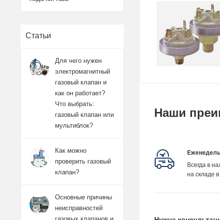
Статьи
Для чего нужен
электромагнитный
газовый клапан и
как он работает?
Что выбрать:
Наши преи
газовый клапан или
мультиблок?
Как можно
Еженедель
проверить газовый
Всегда в н
клапан?
на складе в
Основные причины
неисправностей
газовых клапанов и
Нужна консультац